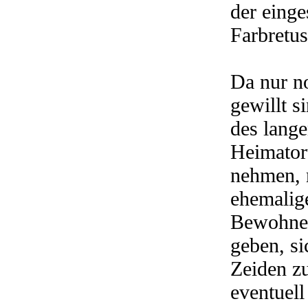
der einge
Farbretu
Da nur n
gewillt s
des lang
Heimatort
nehmen, 
ehemalig
Bewohner
geben, si
Zeiden zu
eventuel