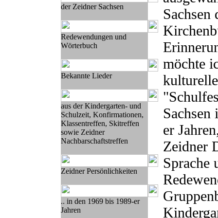
der Zeidner Sachsen
Sachsen d
Kirchenb
Redewendungen und
Erinneru
Wörterbuch
möchte i
Bekannte Lieder
kulturell
"Schulfes
aus der Kindergarten- und
Sachsen 
Schulzeit, Konfirmationen,
Klassentreffen, Skitreffen
er Jahren
sowie Zeidner
Nachbarschaftstreffen
Zeidner D
Sprache 
Zeidner Persönlichkeiten
Redewen
Gruppenb
.. in den 1969 bis 1989-er
Kindergar
Jahren