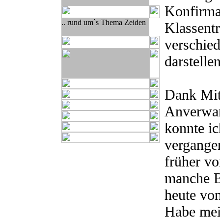
Konfirma
.. rund um`s Thema Zeiden
Klassentr
verschie
darstellen
Dank Mith
Anverwan
konnte ic
vergange
früher v
manche Bi
heute vo
Habe mein