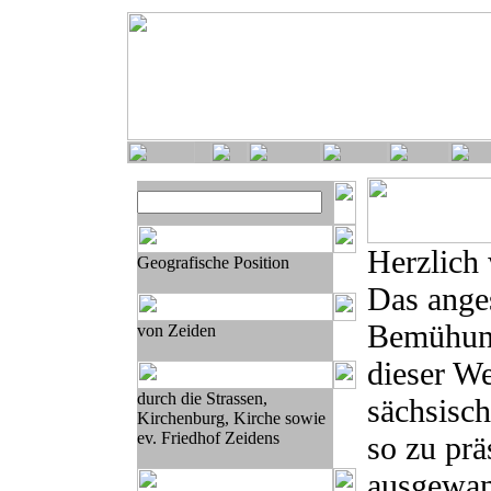
Herzlich
Geografische Position
Das anges
Bemühung
von Zeiden
dieser We
durch die Strassen,
sächsisch
Kirchenburg, Kirche sowie
ev. Friedhof Zeidens
so zu prä
ausgewan