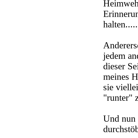
Heimweh 
Erinneru
halten.....
Anderers
jedem an
dieser Se
meines H
sie viell
"runter" 
Und nun 
durchstö